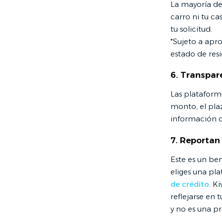
La mayoría de 
carro ni tu ca
tu solicitud.
*Sujeto a apr
estado de resi
6. Transpar
Las plataform
monto, el plaz
información c
7. Reportan 
Este es un be
eliges una pl
de crédito
. K
reflejarse en 
y no es una p