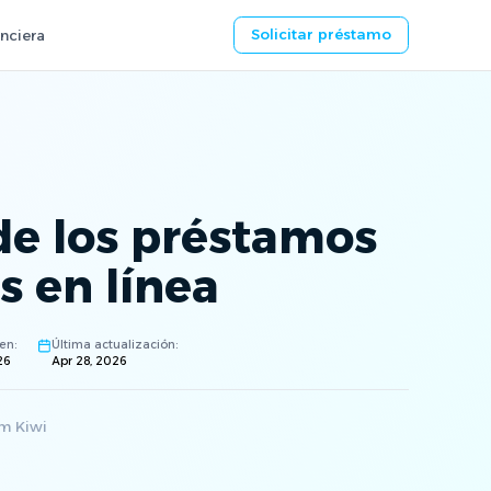
Solicitar préstamo
nciera
de los préstamos
s en línea
en:
Última actualización:
26
Apr 28, 2026
m Kiwi