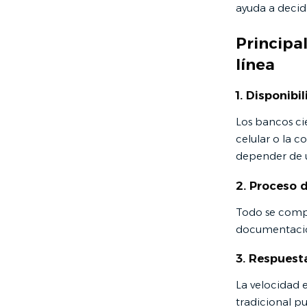
ayuda a decidi
Principa
línea
1. Disponibi
Los bancos cie
celular o la c
depender de u
2. Proceso d
Todo se compl
documentación 
3. Respuest
La velocidad e
tradicional p