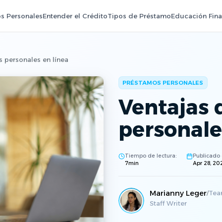
s Personales
Entender el Crédito
Tipos de Préstamo
Educación Fina
s personales en línea
PRÉSTAMOS PERSONALES
Ventajas 
personale
Tiempo de lectura:
Publicado 
7
min
Apr 28, 20
Marianny Leger
Tea
/
Staff Writer