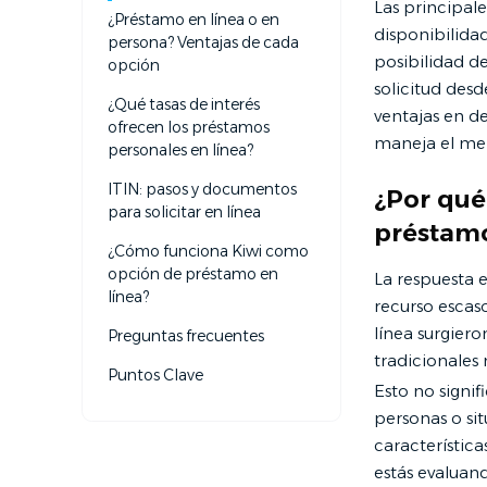
Las principale
¿Préstamo en línea o en
disponibilida
persona? Ventajas de cada
posibilidad d
opción
solicitud desd
¿Qué tasas de interés
ventajas en de
ofrecen los préstamos
maneja el mer
personales en línea?
ITIN: pasos y documentos
¿Por qué
para solicitar en línea
préstamo
¿Cómo funciona Kiwi como
opción de préstamo en
La respuesta 
línea?
recurso escas
línea surgier
Preguntas frecuentes
tradicionales 
Puntos Clave
Esto no signi
personas o sit
característica
estás evalua