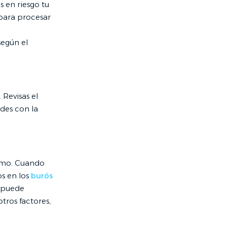
 en riesgo tu
 para procesar
según el
Revisas el
ides con la
tamo. Cuando
s en los
burós
o puede
otros factores,