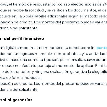
Kiwi, el tiempo de respuesta por correo electrónico es de 24
que se recibe la solicitud y se verifican los documentos; el d
 ocurre en 1 a 3 días hábiles adicionales según el método sel
obación de crédito. Los montos del préstamo pueden variar 
dencia del solicitante.
n del perfil financiero
as digitales modernas no miran solo tu credit score (tu
punta
deran tus ingresos mensuales comprobables y tu actividad
iwi se hace una consulta tipo soft pull (consulta suave) durant
ese paso no afecta tu puntaje al momento de aplicar. El histo
uno de los criterios, y ninguna evaluación garantiza la elegibil
visa de forma individual.
obación de crédito. Los montos del préstamo pueden variar 
dencia del solicitante.
eral ni garantías