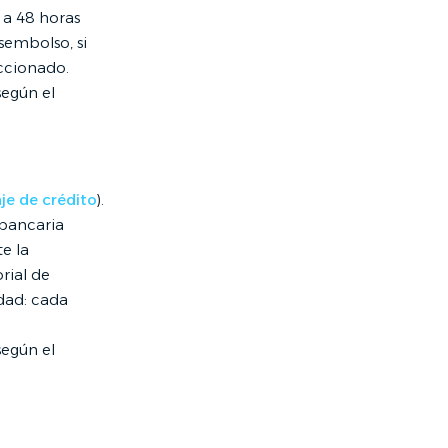
 a 48 horas
esembolso, si
eccionado.
según el
je de crédito
).
 bancaria
e la
rial de
idad: cada
según el