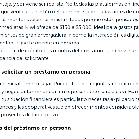
taja, y conviene ser realista. No todas las plataformas en lín
sí que verifica que estén debidamente licenciadas antes de c
Los montos suelen ser más limitados porque están pensados
nmediatas: Kiwi ofrece de $150 a $3,000, ideal para gastos p
mientos de gran envergadura. Y como la interacción es digita
entante que te oriente en persona.
obación de crédito. Los montos del préstamo pueden variar 
dencia del solicitante.
 solicitar un préstamo en persona
esencial tiene su lugar. Puedes hacer preguntas, recibir orie
 y negociar términos con un representante cara a cara. Esa 
u situación financiera es particular o necesitas explicacione
ancos y las cooperativas suelen ofrecer montos considerab
proyectos de largo plazo.
s del préstamo en persona