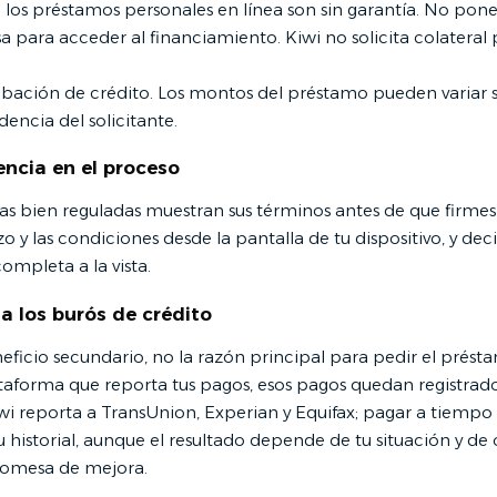
los préstamos personales en línea son sin garantía. No pones
sa para acceder al financiamiento. Kiwi no solicita colateral
obación de crédito. Los montos del préstamo pueden variar 
dencia del solicitante.
encia en el proceso
as bien reguladas muestran sus términos antes de que firmes. 
o y las condiciones desde la pantalla de tu dispositivo, y dec
ompleta a la vista.
a los burós de crédito
neficio secundario, no la razón principal para pedir el prés
ataforma que reporta tus pagos, esos pagos quedan registrado
iwi reporta a TransUnion, Experian y Equifax; pagar a tiemp
tu historial, aunque el resultado depende de tu situación y de 
romesa de mejora.