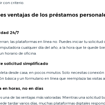
r con criterio.
les ventajas de los préstamos personal
lidad 24/7
rran; las plataformas en línea no. Puedes iniciar tu solicitud 
omputadora cualquier día del año, a la hora que te quede bien
n horario de oficina.
e solicitud simplificado
eta desde casa, en pocos minutos. Solo necesitas conexión a
básica y un formulario en línea que reemplaza las visitas a 
a en horas, no en días
s una de las ventajas más valoradas. Mientras una solicitud b
uede tardar varios días, muchas plataformas digitales respon