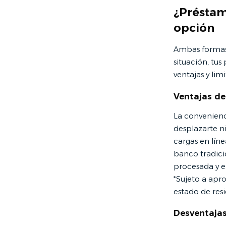
¿Préstam
opción
Ambas formas 
situación, tus
ventajas y li
Ventajas de
La convenienci
desplazarte n
cargas en líne
banco tradicio
procesada y e
*Sujeto a apr
estado de resi
Desventajas