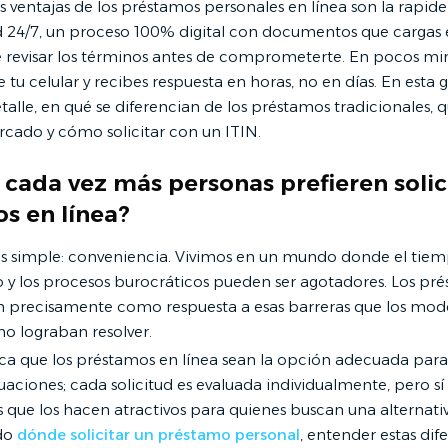
s ventajas de los préstamos personales en línea son la rapidez
d 24/7, un proceso 100% digital con documentos que cargas e
e revisar los términos antes de comprometerte. En pocos minu
e tu celular y recibes respuesta en horas, no en días. En esta g
talle, en qué se diferencian de los préstamos tradicionales, q
cado y cómo solicitar con un ITIN.
 cada vez más personas prefieren solic
s en línea?
es simple: conveniencia. Vivimos en un mundo donde el tiem
o y los procesos burocráticos pueden ser agotadores. Los pr
on precisamente como respuesta a esas barreras que los mod
no lograban resolver.
fica que los préstamos en línea sean la opción adecuada para
uaciones; cada solicitud es evaluada individualmente, pero sí
s que los hacen atractivos para quienes buscan una alternativa
ndo
dónde solicitar un préstamo personal
, entender estas dif