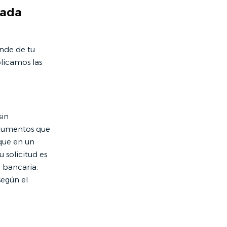
cada
nde de tu
plicamos las
sin
ocumentos que
 que en un
u solicitud es
 bancaria.
según el