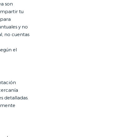
ea son
ompartir tu
 para
untuales y no
l, no cuentas
según el
ntación
cercanía
s detalladas.
lemente