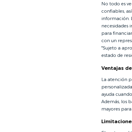
No todo es ven
confiables, a
información. 
necesidades i
para financia
con un repres
*Sujeto a apr
estado de resi
Ventajas de
La atención pr
personalizada
ayuda cuando t
Además, los b
mayores para 
Limitacione