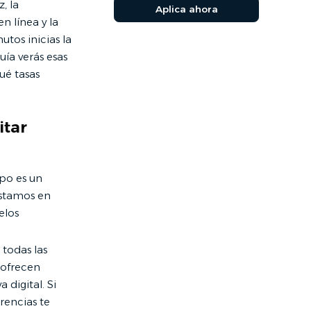
, la
Aplica ahora
n línea y la
tos inicias la
uía verás esas
ué tasas
itar
po es un
éstamos en
elos
 todas las
 ofrecen
 digital. Si
erencias te