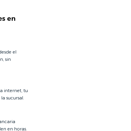
es en
desde el
, sin
 internet, tu
la sucursal.
ancaria
den en horas.